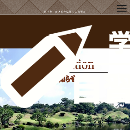
togg
navi
熊本市、新水前寺駅近くの自習室